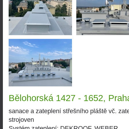
Bělohorská 1427 - 1652, Prah
sanace a zateplení střešního pláště vč. zat
strojoven
Systém zateplení: DEKROOF, WEBER