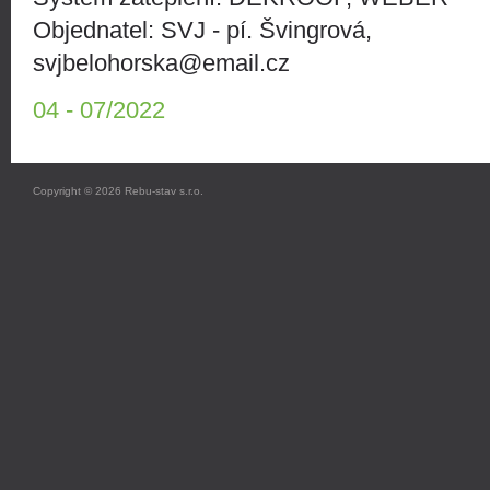
Objednatel: SVJ - pí. Švingrová,
svjbelohorska@email.cz
04 - 07/2022
Copyright © 2026 Rebu-stav s.r.o.