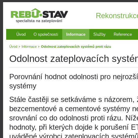
Rekonstrukc
Úvod
O společnosti
Informace
Služby
Reference
Úvod
Informace
Odolnost zateplovacích systémů proti rázu
Odolnost zateplovacích systém
Porovnání hodnot odolnosti pro nejrozší
systémy
Stále častěji se setkáváme s názorem, 
bezcementové a cementové systémy n
srovnání co do odolnosti proti rázu. Ní
hodnoty, při kterých dojde k porušení 
uváděné výrobci zateplovacích systémů